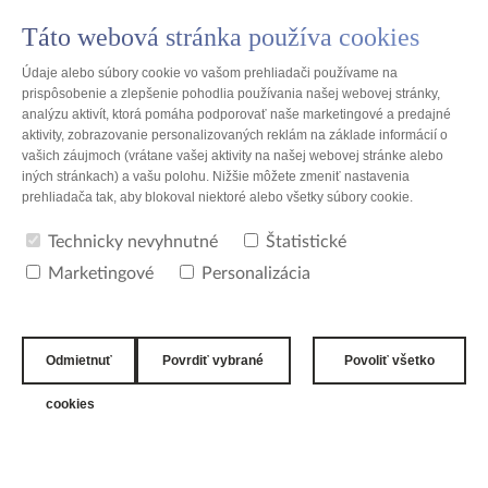
Táto webová stránka používa cookies
SK
Údaje alebo súbory cookie vo vašom prehliadači používame na
prispôsobenie a zlepšenie pohodlia používania našej webovej stránky,
analýzu aktivít, ktorá pomáha podporovať naše marketingové a predajné
aktivity, zobrazovanie personalizovaných reklám na základe informácií o
vašich záujmoch (vrátane vašej aktivity na našej webovej stránke alebo
Poland
iných stránkach) a vašu polohu. Nižšie môžete zmeniť nastavenia
prehliadača tak, aby blokoval niektoré alebo všetky súbory cookie.
Bella Ural
Technicky nevyhnutné
Štatistické
Marketingové
Personalizácia
ADRESA
Bella Ural
Odmietnuť
Povrdiť vybrané
Povoliť všetko
commercial company
Sukhodolskaya 197
cookies
Yekaterinburg 620036
Russian Federation
TELEFÓNNE ČÍSLO
+ 8 (343) 3836083 (*101)