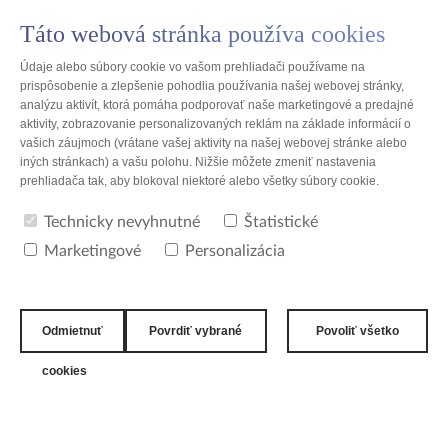
Táto webová stránka používa cookies
SK
Údaje alebo súbory cookie vo vašom prehliadači používame na
prispôsobenie a zlepšenie pohodlia používania našej webovej stránky,
analýzu aktivít, ktorá pomáha podporovať naše marketingové a predajné
aktivity, zobrazovanie personalizovaných reklám na základe informácií o
vašich záujmoch (vrátane vašej aktivity na našej webovej stránke alebo
história
iných stránkach) a vašu polohu. Nižšie môžete zmeniť nastavenia
prehliadača tak, aby blokoval niektoré alebo všetky súbory cookie.
PROGRAMY V SKUPINE TZMO
Technicky nevyhnutné
Štatistické
Marketingové
Personalizácia
Odmietnuť
Povrdiť vybrané
Povoliť všetko
cookies